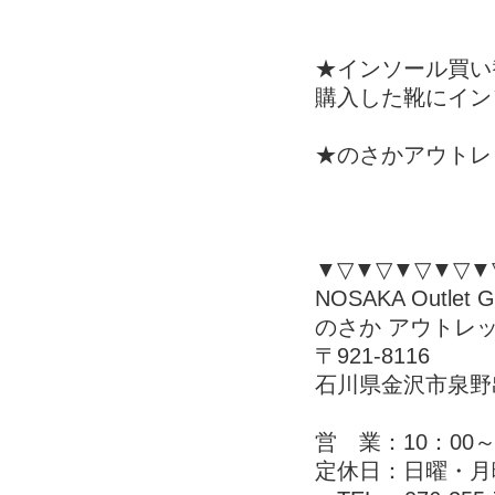
★インソール買い
購入した靴にイン
★のさかアウトレ
▼▽▼▽▼▽▼▽▼
NOSAKA Outlet Ga
のさか アウトレ
〒921-8116
石川県金沢市泉野出
営 業：10：00～
定休日：日曜・月