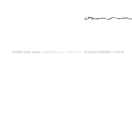
NOSAKA Outlet Gallery のさかアウトレット ギャラリー 石川県金沢市泉野出町４丁目3-29