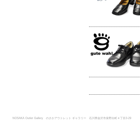
NOSAKA Outlet Gallery のさかアウトレット ギャラリー 石川県金沢市泉野出町４丁目3-29