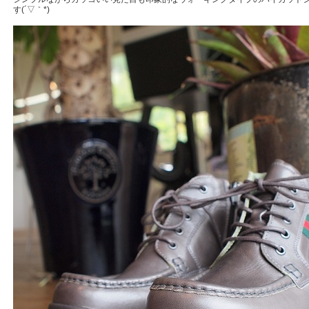
す(´▽｀*)