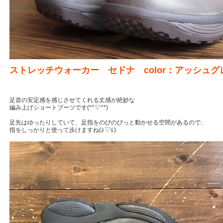
ストレッチウォーカー セドナ color：アッシュグ
足首の安定感を感じさせてくれる丈感が絶妙な
編み上げショートブーツです(*^▽^*)
足先はゆったりしていて、足指をのびのびっと動かせる空間があるので、
指をしっかりと使って歩けますね(≧▽≦)