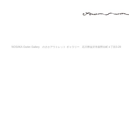
NOSAKA Outlet Gallery のさかアウトレット ギャラリー 石川県金沢市泉野出町４丁目3-29