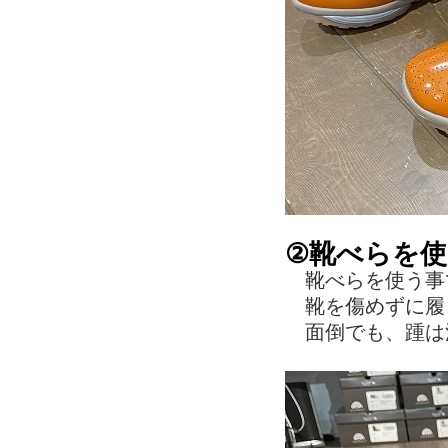
②靴べらを
靴べらを使う事
靴を傷めずに履
面倒でも、踵は