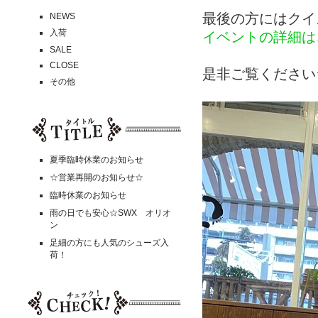
最後の方にはクイ
NEWS
入荷
イベントの詳細は
SALE
CLOSE
是非ご覧ください
その他
夏季臨時休業のお知らせ
☆営業再開のお知らせ☆
臨時休業のお知らせ
雨の日でも安心☆SWX オリオ
ン
足細の方にも人気のシューズ入
荷！