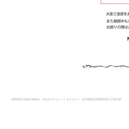
NOSAKA Outlet Gallery のさかアウトレット ギャラリー 石川県金沢市泉野出町４丁目3-29