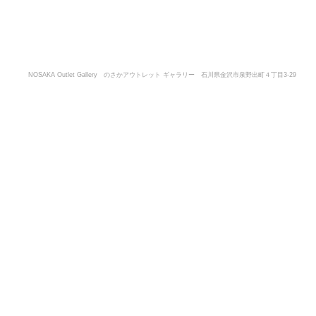
NOSAKA Outlet Gallery のさかアウトレット ギャラリー 石川県金沢市泉野出町４丁目3-29